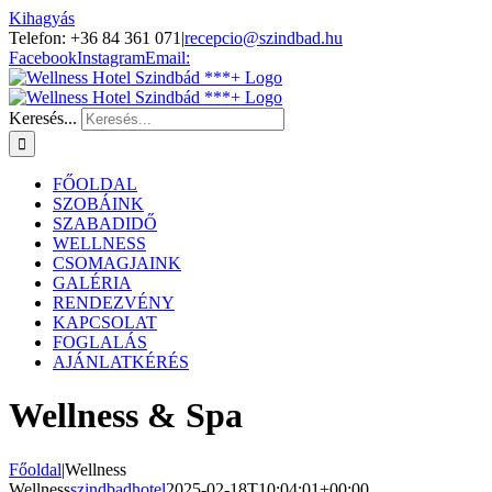
Kihagyás
Telefon: +36 84 361 071
|
recepcio@szindbad.hu
Facebook
Instagram
Email:
Keresés...
FŐOLDAL
SZOBÁINK
SZABADIDŐ
WELLNESS
CSOMAGJAINK
GALÉRIA
RENDEZVÉNY
KAPCSOLAT
FOGLALÁS
AJÁNLATKÉRÉS
Wellness & Spa
Főoldal
|
Wellness
Wellness
szindbadhotel
2025-02-18T10:04:01+00:00