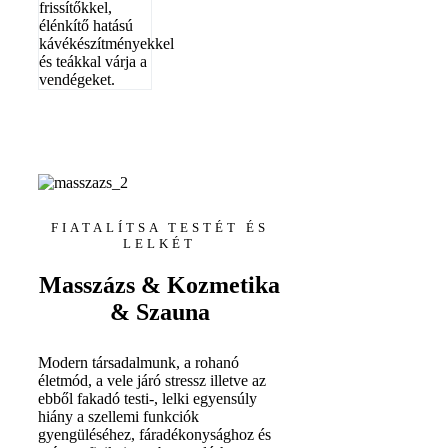
frissítőkkel,
élénkítő hatású
kávékészítményekkel
és teákkal várja a
vendégeket.
FIATALÍTSA TESTÉT ÉS
LELKÉT
Masszázs & Kozmetika
& Szauna
Modern társadalmunk, a rohanó
életmód, a vele járó stressz illetve az
ebből fakadó testi-, lelki egyensúly
hiány a szellemi funkciók
gyengüléséhez, fáradékonysághoz és