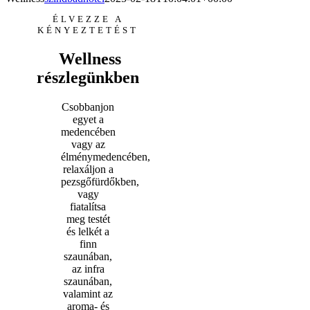
ÉLVEZZE A
KÉNYEZTETÉST
Wellness
részlegünkben
Csobbanjon
egyet a
medencében
vagy az
élménymedencében,
relaxáljon a
pezsgőfürdőkben,
vagy
fiatalítsa
meg testét
és lelkét a
finn
szaunában,
az infra
szaunában,
valamint az
aroma- és