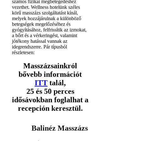
számos fizikai megbetegedéshez
vezethet. Wellness hotelünk széles
körű masszázs szolgáltatást kínál,
melyek hozzájárulnak a különböző
betegségek megelőzéséhez és
gyógyításához, felfrissítik az izmokat,
a bőrt és a vérkeringést, valamint
jótékony hatással vannak az
idegrendszerre. Pár típusból
részletesen:
Masszázsainkról
bővebb információt
ITT
talál,
25 és 50 perces
idősávokban foglalhat a
recepción keresztül.
Balinéz Masszázs