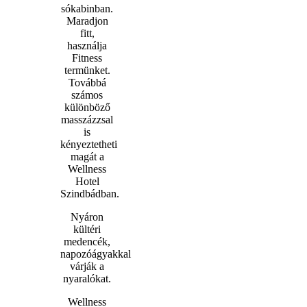
sókabinban.
Maradjon
fitt,
használja
Fitness
termünket.
Továbbá
számos
különböző
masszázzsal
is
kényeztetheti
magát a
Wellness
Hotel
Szindbádban.
Nyáron
kültéri
medencék,
napozóágyakkal
várják a
nyaralókat.
Wellness