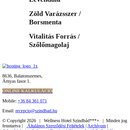
Zöld Varázsszer /
Borsmenta
Vitalitás Forrás /
Szőlőmagolaj
8636, Balatonszemes,
Árnyas fasor 1.
ONLINE KALKULÁCIÓ
Mobile:
+36 84 361 071
Email:
recepcio@szindbad.hu
© Copyright
2026 | Wellness Hotel Szindbád***+ | Minden jog
fenntartva |
Általános Szerződési Feltételek
|
Archívum
|