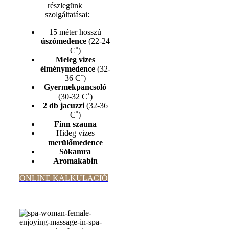
részlegünk
szolgáltatásai:
15 méter hosszú
úszómedence
(22-24
C˚)
Meleg vizes
élménymedence
(32-
36 C˚)
Gyermekpancsoló
(30-32 C˚)
2 db jacuzzi
(32-36
C˚)
Finn szauna
Hideg vizes
merülőmedence
Sókamra
Aromakabin
ONLINE KALKULÁCIÓ