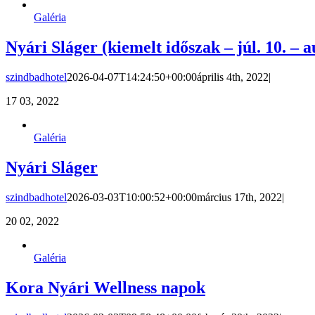
Galéria
Nyári Sláger (kiemelt időszak – júl. 10. – a
szindbadhotel
2026-04-07T14:24:50+00:00
április 4th, 2022
|
17
03, 2022
Galéria
Nyári Sláger
szindbadhotel
2026-03-03T10:00:52+00:00
március 17th, 2022
|
20
02, 2022
Galéria
Kora Nyári Wellness napok