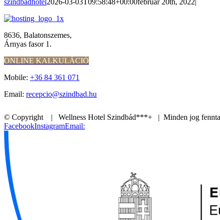
szindbadhotel
2026-03-03T09:58:48+00:00
február 20th, 2022
|
8636, Balatonszemes,
Árnyas fasor 1.
ONLINE KALKULÁCIÓ
Mobile:
+36 84 361 071
Email:
recepcio@szindbad.hu
© Copyright
| Wellness Hotel Szindbád***+ | Minden jog fennt
Facebook
Instagram
Email: