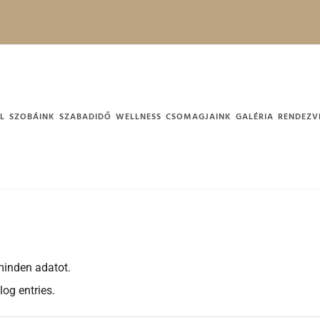
L
SZOBÁINK
SZABADIDŐ
WELLNESS
CSOMAGJAINK
GALÉRIA
RENDEZV
inden adatot.
og entries.