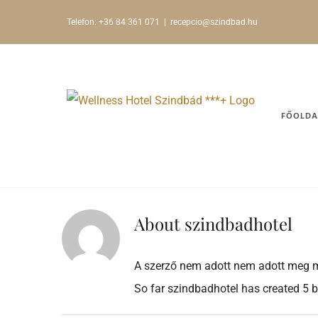
Kihagyás
Telefon: +36 84 361 071
|
recepcio@szindbad.hu
FŐOLDA
About
szindbadhotel
A szerző nem adott nem adott meg m
So far szindbadhotel has created 5 bl