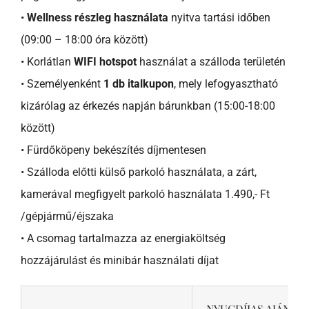
•
Wellness részleg használata
nyitva tartási időben
(09:00 – 18:00 óra között)
• Korlátlan
WIFI hotspot
használat a szálloda területén
• Személyenként
1 db italkupon
, mely lefogyasztható
kizárólag az érkezés napján bárunkban (15:00-18:00
között)
• Fürdőköpeny bekészítés díjmentesen
• Szálloda előtti külső parkoló használata, a zárt,
kamerával megfigyelt parkoló használata 1.490,- Ft
/gépjármű/éjszaka
• A csomag tartalmazza az energiaköltség
hozzájárulást és minibár használati díjat
NYUGDÍJAS AJÁNLAT 