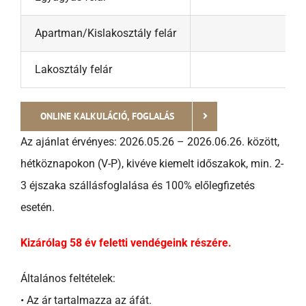
Apartman/Kislakosztály felár
6 
Lakosztály felár
12 
ONLINE KALKULÁCIÓ, FOGLALÁS
Az ajánlat érvényes: 2026.05.26 – 2026.06.26. között,
hétköznapokon (V-P), kivéve kiemelt időszakok, min. 2-
3 éjszaka szállásfoglalása és 100% előlegfizetés
esetén.
Kizárólag 58 év feletti vendégeink részére.
Általános feltételek:
• Az ár tartalmazza az áfát.