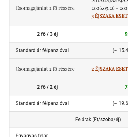
Csomagajánlat 2 fő részére
2026.05.26 – 2026.06
3 ÉJSZAKA ESETÉN
2 fő / 3 éj
92.40
Standard ár félpanzióval
(~ 15.400.-F
Csomagajánlat 2 fő részére
2 ÉJSZAKA ESETÉN
2 fő / 2 éj
78.40
Standard ár félpanzióval
(~ 19.600.-F
Felárak (Ft/szoba/éj)
Egyágyas felár
8 