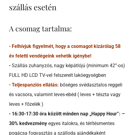
szállás esetén
A csomag tartalma:
•
Felhívjuk figyelmét, hogy a csomagot kizárólag 58
év feletti vendégeink vehetik igénybe!
• Szállás zuhanyzós, nagy képátlójú (minimum 42”-os)
FULL HD LCD TV-vel felszerelt lakóegységben
•
Teljespanziós ellátás:
bőséges svédasztalos reggeli
és vacsora, valamint leves-ebéd ( leves + tészta vagy
leves + főzelék )
•
16:30-17:30 óra között minden nap „Happy Hour”: –
30% kedvezmény
egyes italokra, és térítésmentes
pogácsa fogyasztás a szálloda ajándékaként