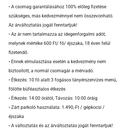
• A csomag garantálásához 100% előleg fizetése
szükséges, más kedvezménnyel nem összevonható.
Az árváltoztatás jogát fenntartjuk!
• Az ár nem tartalmazza az idegenforgalmi adót,
melynek mértéke 600 Ft/ fő/ éjszaka, 18 éven felül
fizetendő.
• Ennek elmulasztása esetén a kedvezmény nem
biztosított, a normál csomagár a mérvadó.
• Étkezés: 10 fő alatt 3 fogásos tányérszervizes menü,
fölötte büféasztalos étkezés
• Érkezés: 14:00 órától, Távozás: 10:00 óráig
• Zárt parkoló használata: 1.490,-Ft / gépkocsi /
éjszaka
• A változtatás és az árváltoztatás jogát fenntartjuk!