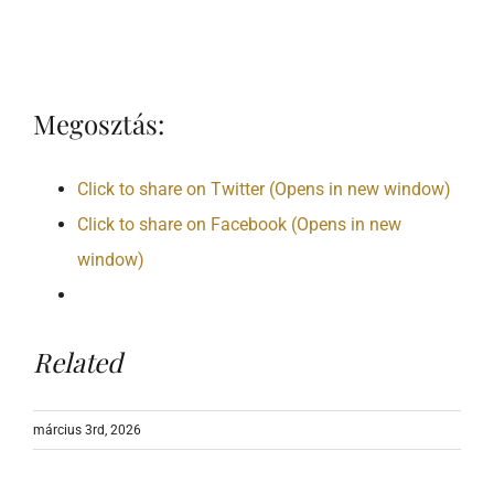
8636, Balatonszemes,
Árnyas fasor 1.
Megosztás:
ONLINE KALKULÁCIÓ
Click to share on Twitter (Opens in new window)
Click to share on Facebook (Opens in new
Mobile:
+36 84 361 071
window)
Email:
recepcio@szindbad.hu
Related
március 3rd, 2026